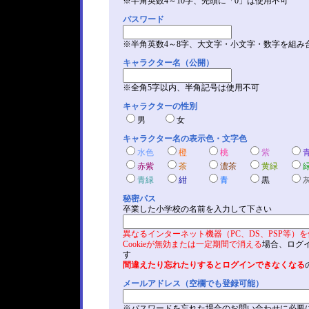
※半角英数4～10字、先頭に「0」は使用不可
パスワード
※半角英数4～8字、大文字・小文字・数字を組み
キャラクター名（公開）
※全角5字以内、半角記号は使用不可
キャラクターの性別
男
女
キャラクター名の表示色・文字色
水色
橙
桃
紫
赤紫
茶
濃茶
黄緑
青緑
紺
青
黒
秘密パス
卒業した小学校の名前を入力して下さい
異なるインターネット機器（PC、DS、PSP等）
Cookieが無効または一定期間で消える
場合、ログ
す
間違えたり忘れたりするとログインできなくなる
メールアドレス（空欄でも登録可能）
※パスワードを忘れた場合のお問い合わせに必要