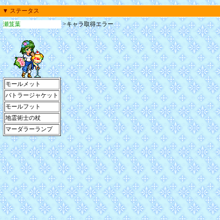
▼ ステータス
瀬笈葉
>キャラ取得エラー
モールメット
バトラージャケット
モールフット
地霊術士の杖
マーダラーランプ