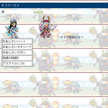
▼ ステータス
梁
vip店長
>キャラ取得エラー
白あじさいハット
白あじさいタキシード
白あじさいズボン
雨纏の戦槍Σ
アクアドロップα